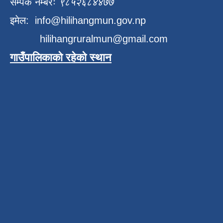
सम्पर्क नम्बरः
९८५२६८४४७७
इमेल:
info@hilihangmun.gov.np
hilihangruralmun@gmail.com
गाउँपालिकाको रहेको स्थान