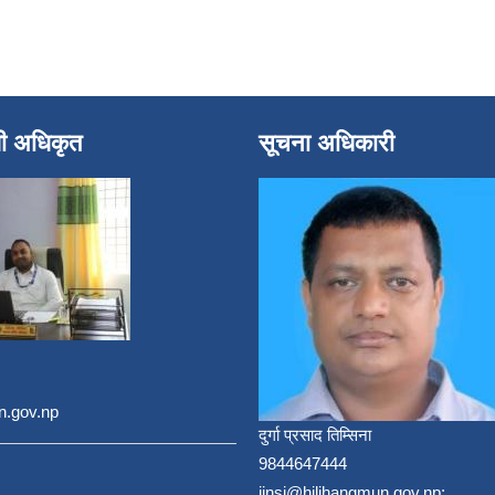
धी अधिकृत
सूचना अधिकारी
n.gov.np
दुर्गा प्रसाद तिम्सिना
9844647444
jinsi@hilihangmun.gov.np;