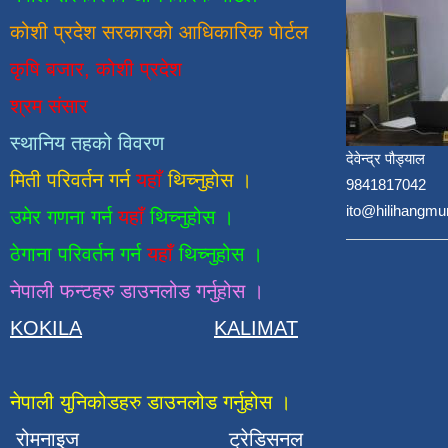
कोशी प्रदेश सरकारको आधिकारिक
पाेर्टल
कृषि बजार, कोशी प्रदेश
श्रम संसार
स्थानिय तहको विवरण
देवेन्द्र पौड्याल
मिती परिवर्तन गर्न
यहाँ
थिच्नुहोस ।
9841817042
ito@hilihangmu
उमेर गणना गर्न
यहाँ
थिच्नुहोस ।
ठेगाना परिवर्तन गर्न
यहाँ
थिच्नुहोस ।
नेपाली फन्टहरु डाउनलोड गर्नुहोस ।
KOKILA
KALIMAT
नेपाली युनिकोडहरु डाउनलोड गर्नुहोस ।
रोमनाइज
ट्रेडिसनल