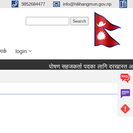
9852684477
info@hilihangmun.gov.np
Search form
Search
पर्क
login
पोषण सहजकर्ता पदका लागि दरखास्त आव्ह