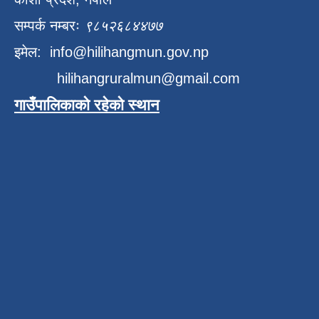
सम्पर्क नम्बरः
९८५२६८४४७७
इमेल:
info@hilihangmun.gov.np
hilihangruralmun@gmail.com
गाउँपालिकाको रहेको स्थान