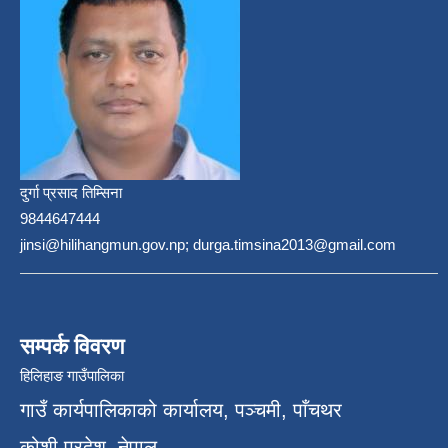
दुर्गा प्रसाद तिम्सिना
9844647444
jinsi@hilihangmun.gov.np; durga.timsina2013@gmail.com
सम्पर्क विवरण
हिलिहाङ गाउँपालिका
गाउँ कार्यपालिकाको कार्यालय, पञ्चमी, पाँचथर
कोशी प्रदेश, नेपाल