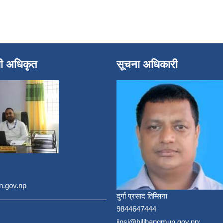
धी अधिकृत
सूचना अधिकारी
n.gov.np
दुर्गा प्रसाद तिम्सिना
9844647444
jinsi@hilihangmun.gov.np;