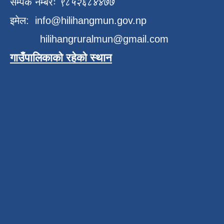
सम्पर्क नम्बरः
९८५२६८४४७७
इमेल:
info@hilihangmun.gov.np
hilihangruralmun@gmail.com
गाउँपालिकाको रहेको स्थान