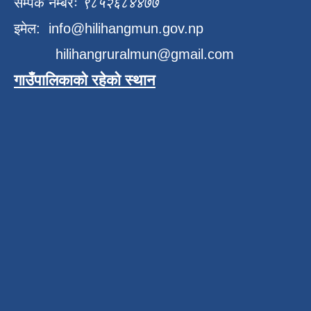
सम्पर्क नम्बरः
९८५२६८४४७७
इमेल:
info@hilihangmun.gov.np
hilihangruralmun@gmail.com
गाउँपालिकाको रहेको स्थान