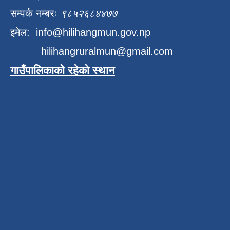
सम्पर्क नम्बरः
९८५२६८४४७७
इमेल:
info@hilihangmun.gov.np
hilihangruralmun@gmail.com
गाउँपालिकाको रहेको स्थान