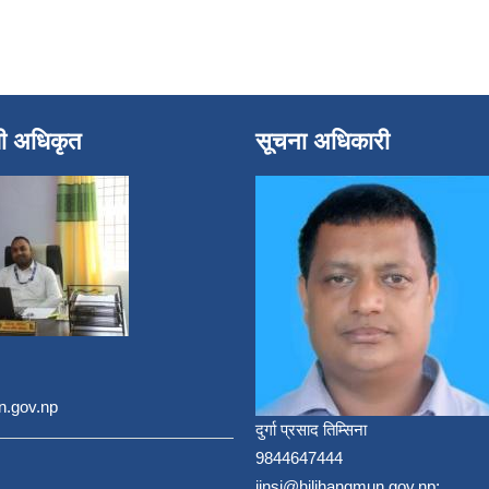
धी अधिकृत
सूचना अधिकारी
n.gov.np
दुर्गा प्रसाद तिम्सिना
9844647444
jinsi@hilihangmun.gov.np;