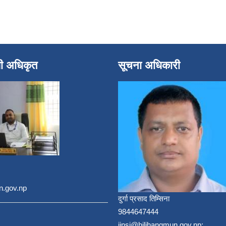
धी अधिकृत
सूचना अधिकारी
n.gov.np
दुर्गा प्रसाद तिम्सिना
9844647444
jinsi@hilihangmun.gov.np;