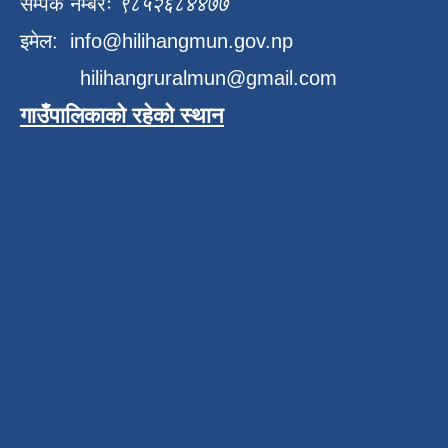
सम्पर्क नम्बरः
९८५२६८४४७७
इमेल:
info@hilihangmun.gov.np
hilihangruralmun@gmail.com
गाउँपालिकाको रहेको स्थान