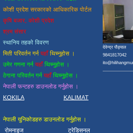
कोशी प्रदेश सरकारको आधिकारिक
पाेर्टल
कृषि बजार, कोशी प्रदेश
श्रम संसार
स्थानिय तहको विवरण
देवेन्द्र पौड्याल
मिती परिवर्तन गर्न
यहाँ
थिच्नुहोस ।
9841817042
ito@hilihangmu
उमेर गणना गर्न
यहाँ
थिच्नुहोस ।
ठेगाना परिवर्तन गर्न
यहाँ
थिच्नुहोस ।
नेपाली फन्टहरु डाउनलोड गर्नुहोस ।
KOKILA
KALIMAT
नेपाली युनिकोडहरु डाउनलोड गर्नुहोस ।
रोमनाइज
ट्रेडिसनल