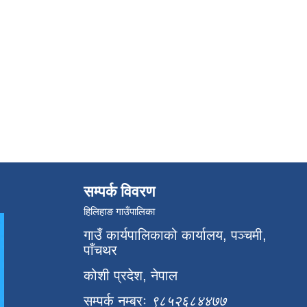
सम्पर्क विवरण
हिलिहाङ गाउँपालिका
गाउँ कार्यपालिकाको कार्यालय, पञ्चमी,
पाँचथर
कोशी प्रदेश, नेपाल
सम्पर्क नम्बरः
९८५२६८४४७७