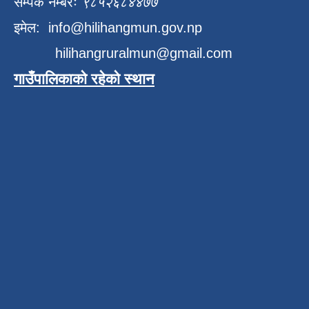
सम्पर्क नम्बरः
९८५२६८४४७७
इमेल:
info@hilihangmun.gov.np
hilihangruralmun@gmail.com
गाउँपालिकाको रहेको स्थान