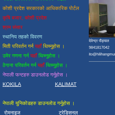
कोशी प्रदेश सरकारको आधिकारिक
पाेर्टल
कृषि बजार, कोशी प्रदेश
श्रम संसार
स्थानिय तहको विवरण
देवेन्द्र पौड्याल
मिती परिवर्तन गर्न
यहाँ
थिच्नुहोस ।
9841817042
ito@hilihangmu
उमेर गणना गर्न
यहाँ
थिच्नुहोस ।
ठेगाना परिवर्तन गर्न
यहाँ
थिच्नुहोस ।
नेपाली फन्टहरु डाउनलोड गर्नुहोस ।
KOKILA
KALIMAT
नेपाली युनिकोडहरु डाउनलोड गर्नुहोस ।
रोमनाइज
ट्रेडिसनल