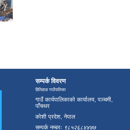
सम्पर्क विवरण
हिलिहाङ गाउँपालिका
गाउँ कार्यपालिकाको कार्यालय, पञ्चमी,
पाँचथर
कोशी प्रदेश, नेपाल
सम्पर्क नम्बरः
९८५२६८४४७७