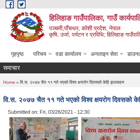
Skip to main content
हिलिहाङ गाउँपालिका, गाउँ कार्यपा
पञ्चमी,पाँचथर, कोशी प्रदेश, नेपाल
कृषि, उर्जा, पर्यटन र प्रविधि; हिलिहाङ गाउँपाल
गृहपृष्ठ
परिचय
वडा कार्यालय
अनलाइन सेवा
डाउन
समाचार
You are here
Home
» वि.स. २०७७ चैत ११ गते भएको विश्व क्षयरोग दिवसको केहि झलकहरु
वि.स. २०७७ चैत ११ गते भएको विश्व क्षयरोग दिवसको क
Submitted on:
Fri, 03/26/2021 - 12:30