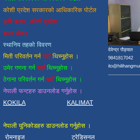
कोशी प्रदेश सरकारको आधिकारिक
पाेर्टल
कृषि बजार, कोशी प्रदेश
श्रम संसार
स्थानिय तहको विवरण
देवेन्द्र पौड्याल
मिती परिवर्तन गर्न
यहाँ
थिच्नुहोस ।
9841817042
ito@hilihangmu
उमेर गणना गर्न
यहाँ
थिच्नुहोस ।
ठेगाना परिवर्तन गर्न
यहाँ
थिच्नुहोस ।
नेपाली फन्टहरु डाउनलोड गर्नुहोस ।
KOKILA
KALIMAT
नेपाली युनिकोडहरु डाउनलोड गर्नुहोस ।
रोमनाइज
ट्रेडिसनल