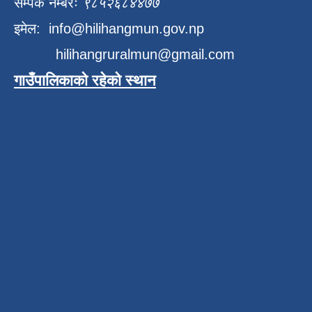
सम्पर्क नम्बरः
९८५२६८४४७७
इमेल:
info@hilihangmun.gov.np
hilihangruralmun@gmail.com
गाउँपालिकाको रहेको स्थान