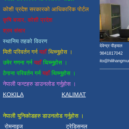
कोशी प्रदेश सरकारको आधिकारिक
पाेर्टल
कृषि बजार, कोशी प्रदेश
श्रम संसार
स्थानिय तहको विवरण
देवेन्द्र पौड्याल
मिती परिवर्तन गर्न
यहाँ
थिच्नुहोस ।
9841817042
ito@hilihangmu
उमेर गणना गर्न
यहाँ
थिच्नुहोस ।
ठेगाना परिवर्तन गर्न
यहाँ
थिच्नुहोस ।
नेपाली फन्टहरु डाउनलोड गर्नुहोस ।
KOKILA
KALIMAT
नेपाली युनिकोडहरु डाउनलोड गर्नुहोस ।
रोमनाइज
ट्रेडिसनल