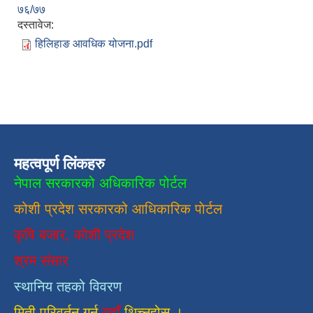
७६/७७
दस्तावेज:
हिलिहाङ आवधिक योजना.pdf
महत्वपूर्ण लिंकहरु
नेपाल सरकारको अधिकारिक पोर्टल
कोशी प्रदेश सरकारको आधिकारिक
पाेर्टल
कृषि बजार, कोशी प्रदेश
श्रम संसार
स्थानिय तहको विवरण
मिती परिवर्तन गर्न
यहाँ
थिच्नुहोस ।