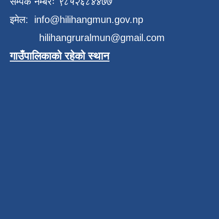
सम्पर्क नम्बरः
९८५२६८४४७७
इमेल:
info@hilihangmun.gov.np
hilihangruralmun@gmail.com
गाउँपालिकाको रहेको स्थान