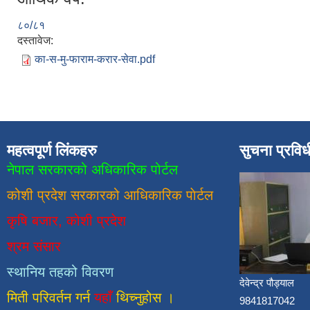
८०/८१
दस्तावेज:
का-स-मु-फाराम-करार-सेवा.pdf
महत्वपूर्ण लिंकहरु
सुचना प्रवि
नेपाल सरकारको अधिकारिक पोर्टल
कोशी प्रदेश सरकारको आधिकारिक
पाेर्टल
कृषि बजार, कोशी प्रदेश
श्रम संसार
स्थानिय तहको विवरण
देवेन्द्र पौड्याल
मिती परिवर्तन गर्न
यहाँ
थिच्नुहोस ।
9841817042